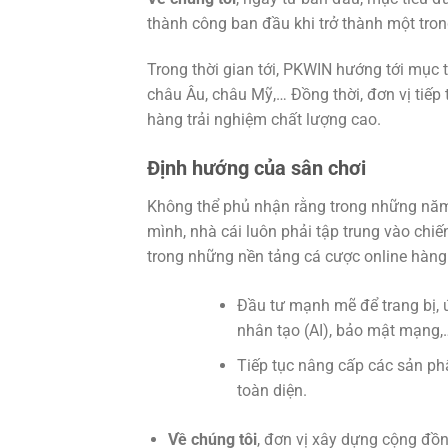
thành công ban đầu khi trở thành một tron
Trong thời gian tới, PKWIN hướng tới mục
châu Âu, châu Mỹ,… Đồng thời, đơn vị tiếp
hàng trải nghiệm chất lượng cao.
Định hướng của sân chơi
Không thể phủ nhận rằng trong những năm g
mình, nhà cái luôn phải tập trung vào chiế
trong những nền tảng cá cược online hàng
Đầu tư mạnh mẽ để trang bị, ứ
nhân tạo (AI), bảo mật mạng,…
Tiếp tục nâng cấp các sản phẩ
toàn diện.
Về chúng tôi
, đơn vị xây dựng cộng đồng