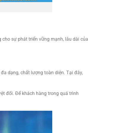
 cho sự phát triển vững mạnh, lâu dài của
 đa dạng, chất lượng toàn diện. Tại đây,
ệt đối. Để khách hàng trong quá trình