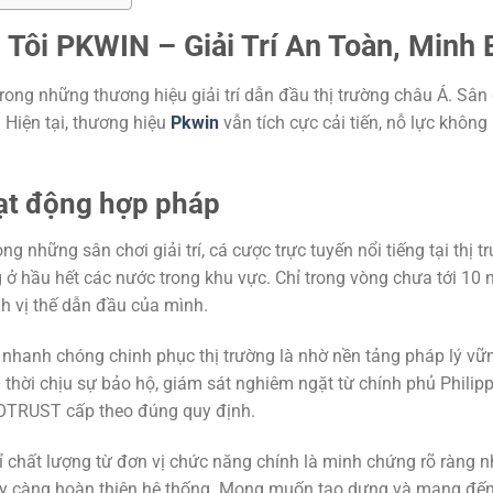
Tôi PKWIN – Giải Trí An Toàn, Minh
ong những thương hiệu giải trí dẫn đầu thị trường châu Á. Sân 
 Hiện tại, thương hiệu
Pkwin
vẫn tích cực cải tiến, nỗ lực kh
ạt động hợp pháp
 những sân chơi giải trí, cá cược trực tuyến nổi tiếng tại thị t
 ở hầu hết các nước trong khu vực. Chỉ trong vòng chưa tới 10
h vị thế dẫn đầu của mình.
nhanh chóng chinh phục thị trường là nhờ nền tảng pháp lý vữ
hời chịu sự bảo hộ, giám sát nghiêm ngặt từ chính phủ Philipp
OTRUST cấp theo đúng quy định.
ỉ chất lượng từ đơn vị chức năng chính là minh chứng rõ ràng nh
ày càng hoàn thiện hệ thống. Mong muốn tạo dựng và mang đến