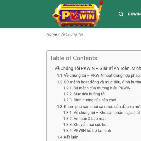
Bỏ
qua
PKWIN
nội
dung
Home
/
Về Chúng Tôi
Table of Contents
Về Chúng Tôi PKWIN – Giải Trí An Toàn, Min
Về chúng tôi – PKWIN hoạt động hợp pháp
Sứ mệnh hoạt động và mục tiêu, định hướn
Sứ mệnh của thương hiệu PKWIN
Mục tiêu hướng tới
Định hướng của sân chơi
Khám phá sân chơi cá cược dẫn đầu xu hư
Về chúng tôi – Kho sản phẩm cực chất
An toàn & bảo mật
Khuyến mãi cực hot
PKWIN hỗ trợ tận tình
Kết luận