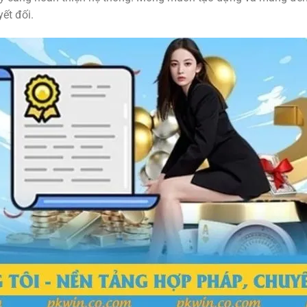
ết đối.