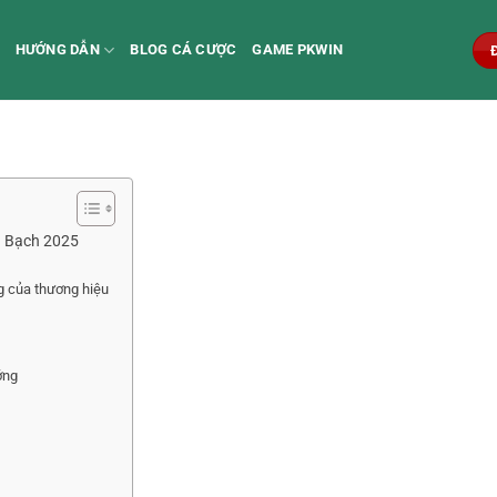
HƯỚNG DẪN
BLOG CÁ CƯỢC
GAME PKWIN
h Bạch 2025
g của thương hiệu
ớng