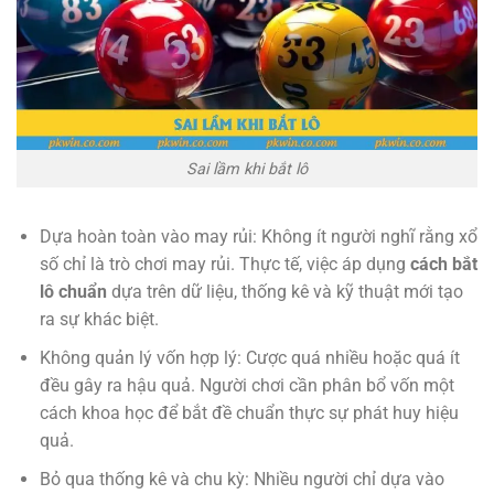
Sai lầm khi bắt lô
Dựa hoàn toàn vào may rủi: Không ít người nghĩ rằng xổ
số chỉ là trò chơi may rủi. Thực tế, việc áp dụng
cách bắt
lô chuẩn
dựa trên dữ liệu, thống kê và kỹ thuật mới tạo
ra sự khác biệt.
Không quản lý vốn hợp lý: Cược quá nhiều hoặc quá ít
đều gây ra hậu quả. Người chơi cần phân bổ vốn một
cách khoa học để bắt đề chuẩn thực sự phát huy hiệu
quả.
Bỏ qua thống kê và chu kỳ: Nhiều người chỉ dựa vào