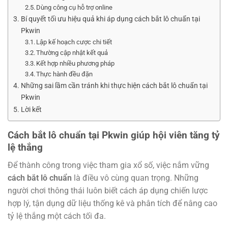
Dùng công cụ hỗ trợ online
Bí quyết tối ưu hiệu quả khi áp dụng cách bắt lô chuẩn tại
Pkwin
Lập kế hoạch cược chi tiết
Thường cập nhật kết quả
Kết hợp nhiều phương pháp
Thực hành đều đặn
Những sai lầm cần tránh khi thực hiện cách bắt lô chuẩn tại
Pkwin
Lời kết
Cách bắt lô chuẩn tại Pkwin giúp hội viên tăng tỷ
lệ thắng
Để thành công trong việc tham gia xổ số, việc nắm vững
cách bắt lô chuẩn
là điều vô cùng quan trọng. Những
người chơi thông thái luôn biết cách áp dụng chiến lược
hợp lý, tận dụng dữ liệu thống kê và phân tích để nâng cao
tỷ lệ thắng một cách tối đa.