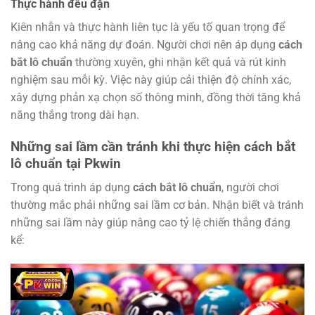
Thực hành đều đặn
Kiên nhẫn và thực hành liên tục là yếu tố quan trọng để
nâng cao khả năng dự đoán. Người chơi nên áp dụng
cách
bắt lô chuẩn
thường xuyên, ghi nhận kết quả và rút kinh
nghiệm sau mỗi kỳ. Việc này giúp cải thiện độ chính xác,
xây dựng phản xạ chọn số thông minh, đồng thời tăng khả
năng thắng trong dài hạn.
Những sai lầm cần tránh khi thực hiện cách bắt
lô chuẩn tại Pkwin
Trong quá trình áp dụng
cách bắt lô chuẩn
, người chơi
thường mắc phải những sai lầm cơ bản. Nhận biết và tránh
những sai lầm này giúp nâng cao tỷ lệ chiến thắng đáng
kể: