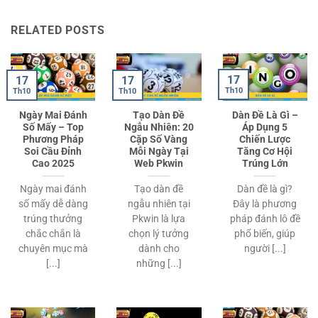
RELATED POSTS
17
17
17
Th10
Th10
Th10
Ngày Mai Đánh
Tạo Dàn Đề
Dàn Đề Là Gì –
Số Mấy – Top
Ngẫu Nhiên: 20
Áp Dụng 5
Phương Pháp
Cặp Số Vàng
Chiến Lược
Soi Cầu Đỉnh
Mỗi Ngày Tại
Tăng Cơ Hội
Cao 2025
Web Pkwin
Trúng Lớn
Ngày mai đánh
Tạo dàn đề
Dàn đề là gì?
số mấy dễ dàng
ngẫu nhiên tại
Đây là phương
trúng thưởng
Pkwin là lựa
pháp đánh lô đề
chắc chắn là
chọn lý tưởng
phổ biến, giúp
chuyên mục mà
dành cho
người [...]
[...]
những [...]