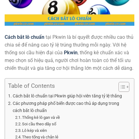
Cách bắt lô chuẩn
tại Pkwin là bí quyết được nhiều cao thủ
chia sẻ để nâng cao tỷ lệ trúng thưởng mỗi ngày. Với hệ
thống soi cầu hiện đại của
Pkwin
, thống kê chuẩn xác và
mẹo chọn số hiệu quả, người chơi hoàn toàn có thể tối ưu
chiến thuật và gia tăng cơ hội thắng lớn một cách dễ dàng.
Table of Contents
Cách bắt lô chuẩn tại Pkwin giúp hội viên tăng tỷ lệ thắng
Các phương pháp phổ biến được cao thủ áp dụng trong
cách bắt lô chuẩn
Thống kê lô gan và về
Soi cầu theo dãy số
Lô kép và xiên
Theo tổng và chẵn lẻ