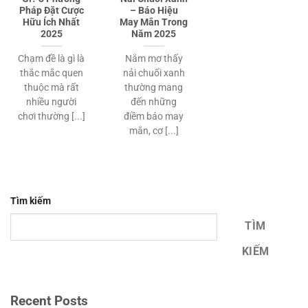
Pháp Đặt Cược
– Báo Hiệu
Hữu Ích Nhất
May Mắn Trong
2025
Năm 2025
Chạm đề là gì là
Nằm mơ thấy
thắc mắc quen
nải chuối xanh
thuộc mà rất
thường mang
nhiều người
đến những
chơi thường [...]
điềm báo may
mắn, cơ [...]
Tìm kiếm
TÌM
KIẾM
Recent Posts